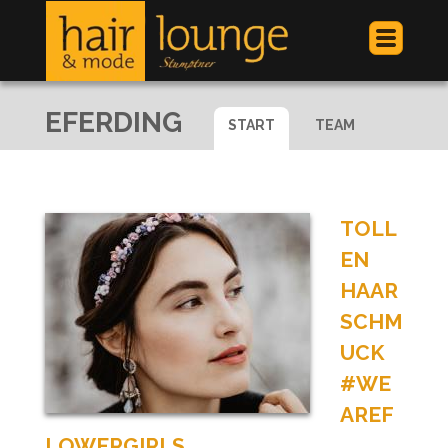
Jump to navigation
EFERDING
START
TEAM
TOLL
EN
HAAR
SCHM
UCK
#WE
AREF
LOWERGIRLS