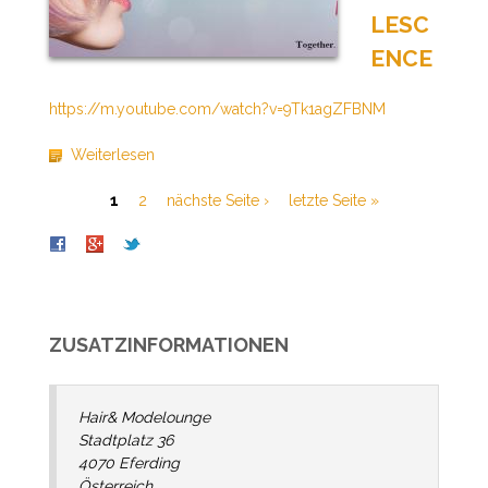
LESC
ENCE
https://m.youtube.com/watch?v=9Tk1agZFBNM
Weiterlesen
S
1
2
nächste Seite ›
letzte Seite »
E
I
T
E
ZUSATZINFORMATIONEN
N
Hair&
Modelounge
Stadtplatz 36
4070
Eferding
Österreich